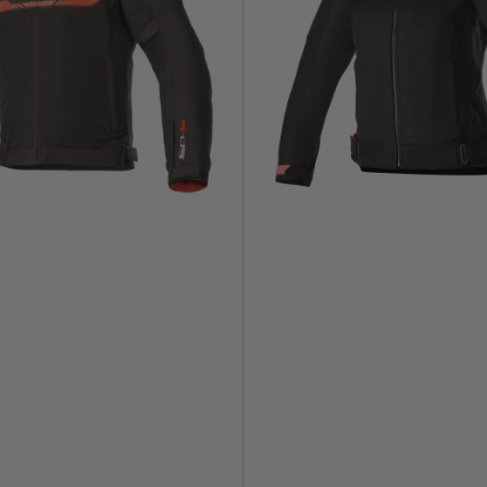
V2
Women's
Air
Negro/
Fucsia