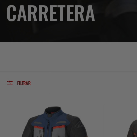
CARRETERA
FILTRAR
Chaqueta
Chaqueta
Moto
Moto
Calle
Calle
Alpinestars
Alpinestars
Bogotá
Chaqueta