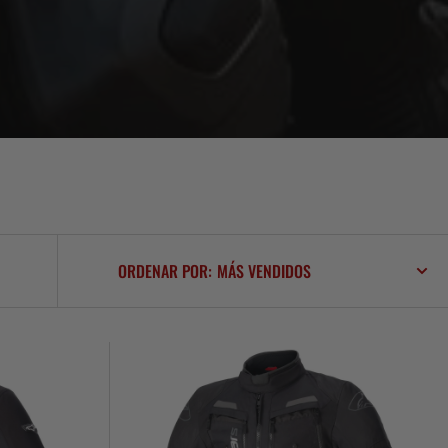
ORDENAR POR:
Chaqueta
Moto
Calle
Alpinestars
Bogotá