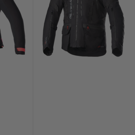
Pro
Drystar
Negro/
Negro