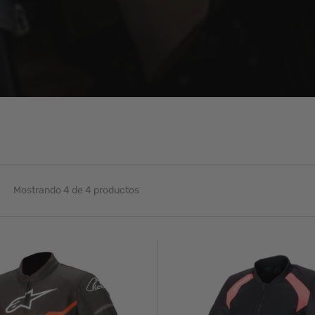
Mostrando 4 de 4 productos
Chaqueta
Moto
Calle
Alpinestars
Eloise