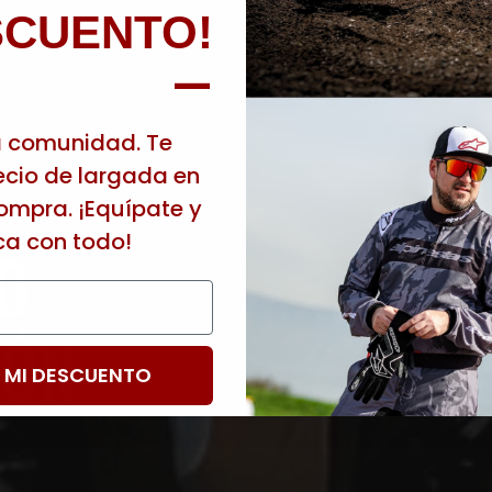
SCUENTO!
—
a comunidad. Te
cio de largada en
ompra. ¡Equípate y
ca con todo!
O
IÓN
 MI DESCUENTO