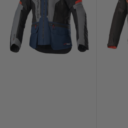
Pro
T-
Drystar
SPS
Azul
Air
Oscuro/
Negro/
Negro/
Rojo
Rojo
Fluor
Brillante