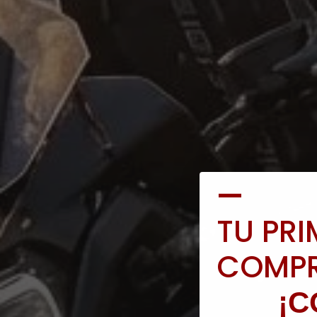
—
TU PR
COMP
¡C