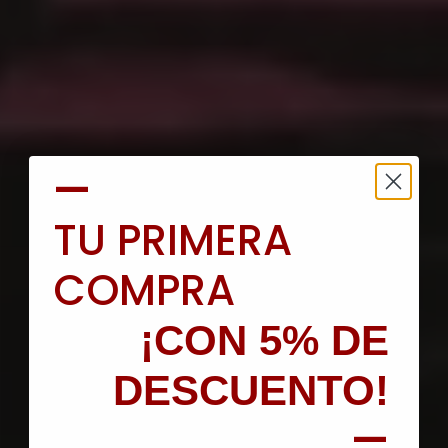
—
TU PRIMERA
COMPRA
¡CON 5% DE
DESCUENTO!
—