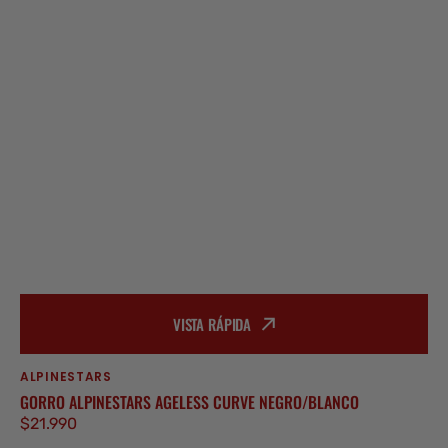
VISTA RÁPIDA
ALPINESTARS
Proveedor:
GORRO ALPINESTARS AGELESS CURVE NEGRO/BLANCO
Precio
$21.990
regular