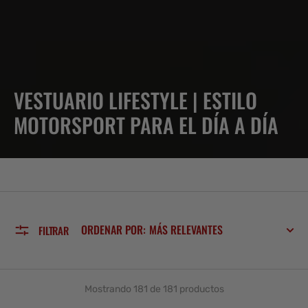
RECOPILACIÓN:
VESTUARIO LIFESTYLE | ESTILO
MOTORSPORT PARA EL DÍA A DÍA
ORDENAR POR:
FILTRAR
Mostrando 181 de 181 productos