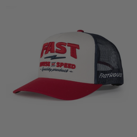
Gorro
Fasthouse
House
of
Speed
Blanco/Rojo