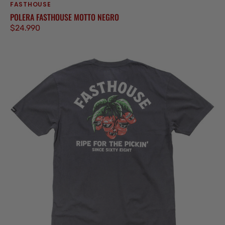
FASTHOUSE
Proveedor:
POLERA FASTHOUSE MOTTO NEGRO
Precio
$24.990
regular
Polera
Fasthouse
Ripe
One
Negro