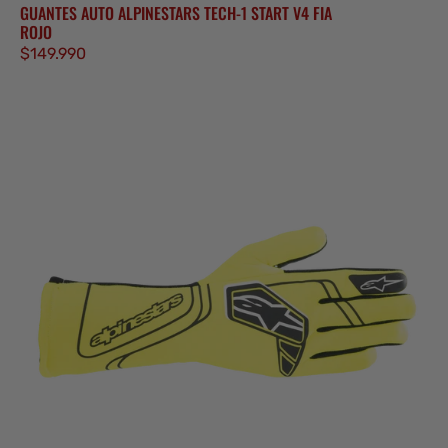
GUANTES AUTO ALPINESTARS TECH-1 START V4 FIA
ROJO
Precio
$149.990
regular
Guantes
Auto
Alpinestars
Tech-
1
Start
V4
FIA
Amarillo