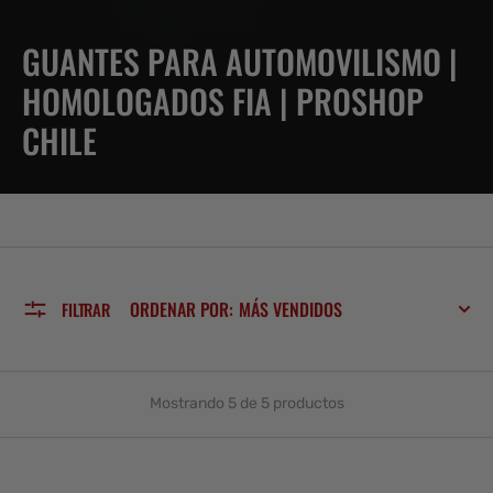
RECOPILACIÓN:
GUANTES PARA AUTOMOVILISMO |
HOMOLOGADOS FIA | PROSHOP
CHILE
ORDENAR POR:
FILTRAR
Mostrando 5 de 5 productos
Guantes