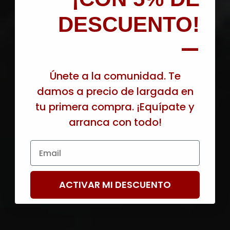
DESCUENTO!
—
Únete a la comunidad. Te
damos a precio de largada en
tu primera compra. ¡Equípate y
arranca con todo!
Email
ACTIVAR MI DESCUENTO