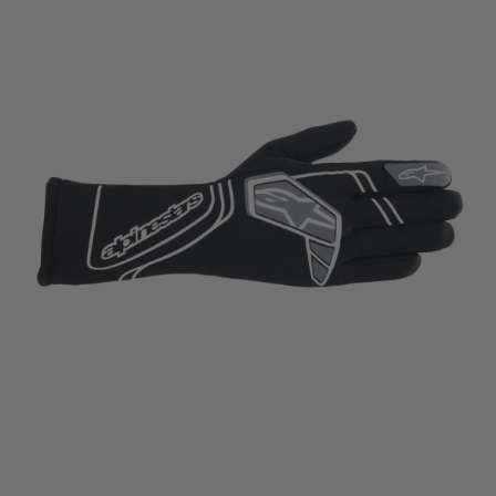
Auto
Alpinestars
Tech-
1
Start
V4
FIA
Negro