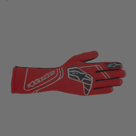
regular
Guantes
Auto
Alpinestars
Tech-
1
Start
V4
FIA
Rojo