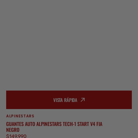
VISTA RÁPIDA
ALPINESTARS
Proveedor:
GUANTES AUTO ALPINESTARS TECH-1 START V4 FIA
NEGRO
Precio
$149.990