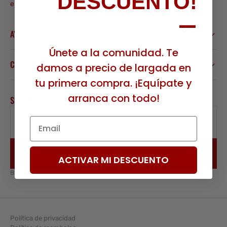
DESCUENTO!
envíos a todo Chile.
—
AYUDA & POLÍTICAS
Únete a la comunidad. Te
COMPRAR
damos a precio de largada en
tu primera compra. ¡Equípate y
arranca con todo!
SUSCRÍBETE
Email
Correo electrónico
SUBSCRIBE
ACTIVAR MI DESCUENTO
By subscribing, you agree to our terms & conditions.
Política de privacidad