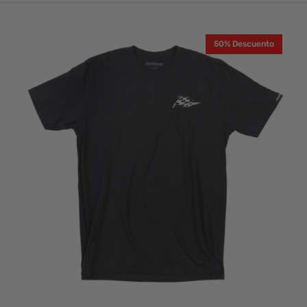
Polera
50% Descuento
Niño
Fasthouse
Sprinter
Negro