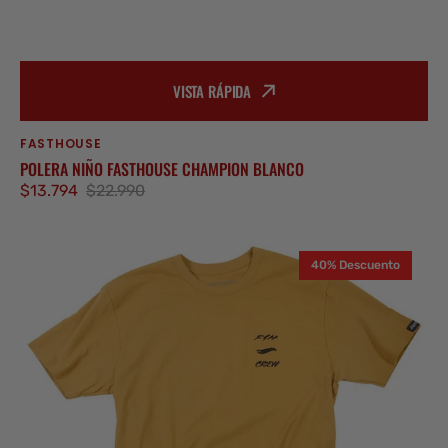
VISTA RÁPIDA
FASTHOUSE
Proveedor:
POLERA NIÑO FASTHOUSE CHAMPION BLANCO
$13.794
$22.990
Precio
Precio
de
regular
Polera
venta
40% Descuento
Niño
Fasthouse
Major
Hot
Wheels
Dorado