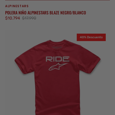
ALPINESTARS
Proveedor:
POLERA NIÑO ALPINESTARS BLAZE NEGRO/BLANCO
$10.794
$17.990
Precio
Precio
de
regular
Polera
venta
40% Descuento
Niño
Alpinestars
Ride
Rojo/Blanco