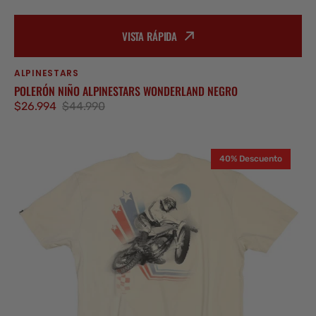
VISTA RÁPIDA
ALPINESTARS
Proveedor:
POLERÓN NIÑO ALPINESTARS WONDERLAND NEGRO
$26.994
$44.990
Precio
Precio
de
regular
Polera
venta
40% Descuento
niño
Fasthouse
Champion
Blanco