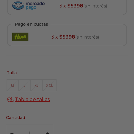
3 x
$5398
(sin interés)
Pago en cuotas
3 x
$5398
(sin interés)
Talla
M
L
XL
XXL
VARIANTE
VARIANTE
VARIANTE
VARIANTE
AGOTADA
AGOTADA
AGOTADA
AGOTADA
O
O
O
O
Tabla de tallas
NO
NO
NO
NO
DISPONIBLE
DISPONIBLE
DISPONIBLE
DISPONIBLE
Cantidad