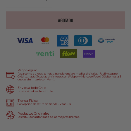
Disminuir
Aumentar
cantidad
cantidad
para
para
AGOTADO
Polera
Polera
Fasthouse
Fasthouse
Surface
Surface
Negro
Negro
Pago Seguro
Paga como quieras: tarjetas, transferencia o medios digitales. ¡Fácil y seguro!
Crédito: hasta 3 cuotas sin interés con Webpay y Mercado Pago | Débito: hasta 3
cuotas sin interés con Venti.
Envíos a todo Chile
Envíos rápidos a todo Chile.
Tienda Física
Con opción de retiro en tienda - Vitacura.
Productos Originales
Distribuidor autorizado de las mejores marcas.