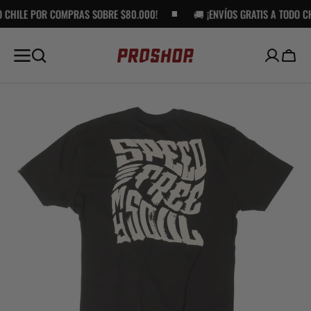
MPRAS SOBRE $80.000!
SALTAR AL
🚚 ¡ENVÍOS GRATIS A TODO CHILE POR COMPR
CONTENIDO
Carro
Open
media
1
in
gallery
view