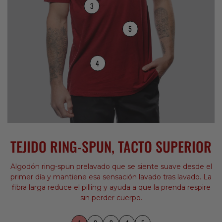
3
5
4
TEJIDO RING-SPUN, TACTO SUPERIOR
Algodón ring-spun prelavado que se siente suave desde el
primer día y mantiene esa sensación lavado tras lavado. La
fibra larga reduce el pilling y ayuda a que la prenda respire
sin perder cuerpo.