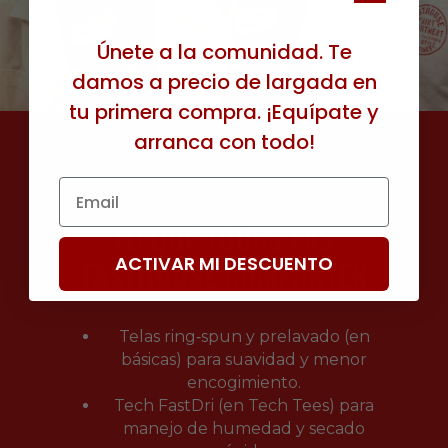
—
Únete a la comunidad. Te
damos a precio de largada en
tu primera compra. ¡Equípate y
arranca con todo!
Email
LO QUE TODAS LAS
ACTIVAR MI DESCUENTO
FASTHOUSE COMPARTEN
Telas ring‑spun y prelavado (en
básicas) para suavidad y menor
encogimiento.
Tech FastDri (en Tech Tees) para
manejo de humedad y secado