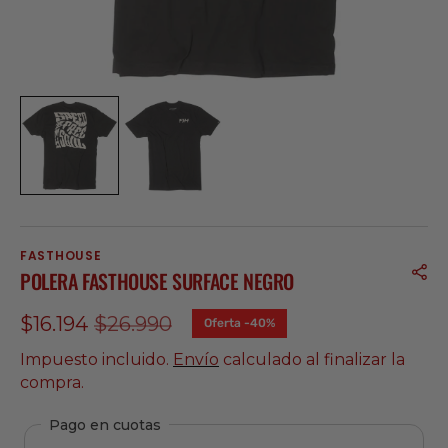
FASTHOUSE
POLERA FASTHOUSE SURFACE NEGRO
$16.194
$26.990
Oferta -40%
Precio
Precio
de
regular
Impuesto incluido.
Envío
calculado al finalizar la
venta
compra.
Pago en cuotas