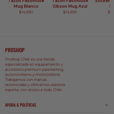
Tazón Fasthouse
Tazón Fasthouse
Sticker 
Mug Blanco
Gibson Mug Azul
Sk
$14,990
$14,990
$2
PROSHOP
Proshop Chile es una tienda
especializada en equipamiento y
accesorios premium para karting,
automovilismo y motociclismo.
Trabajamos con marcas
reconocidas y ofrecemos asesoría
experta, con envíos a todo Chile.
AYUDA & POLÍTICAS