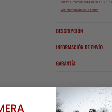
Normalmente está listo en 24 h
Ver información de la tienda
DESCRIPCIÓN
INFORMACIÓN DE ENVÍO
GARANTÍA
IMERA