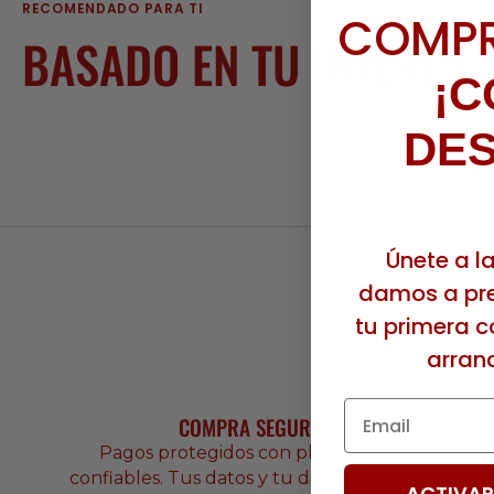
RECOMENDADO PARA TI
COMP
BASADO EN TU INTERÉS
¡C
DE
Únete a l
damos a pre
tu primera c
arran
Email
COMPRA SEGURA
Pagos protegidos con plataformas
confiables. Tus datos y tu dinero siempre
ACTIVAR