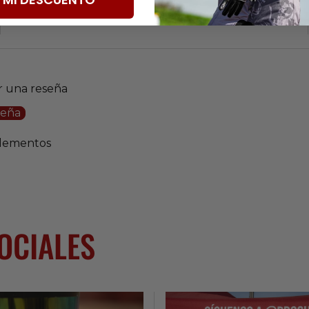
ir una reseña
seña
elementos
SOCIALES