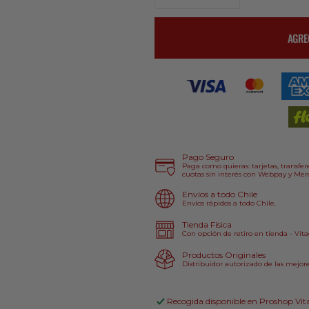
cantidad
cantidad
para
para
AGRE
Guantes
Guantes
Kart
Kart
Niño
Niño
Alpinestars
Alpinestars
Race
Race
V2
V2
Corporate
Corporate
Negro/Amarillo
Negro/Amarill
Pago Seguro
Paga como quieras: tarjetas, transfere
cuotas sin interés con Webpay y Merc
Envíos a todo Chile
Envíos rápidos a todo Chile.
Tienda Física
Con opción de retiro en tienda - Vita
Productos Originales
Distribuidor autorizado de las mejor
Recogida disponible en
Proshop Vit