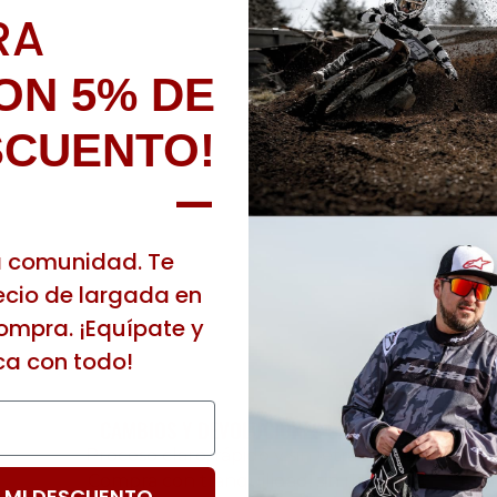
RA
ON 5% DE
SCUENTO!
—
a comunidad. Te
cio de largada en
ompra. ¡Equípate y
ca con todo!
CAMBIOS Y DEVOLUCIONES SIMPLES
Proceso claro, rápido y sin letra chica.
Compra con tranquilidad, sin riesgos.
 MI DESCUENTO