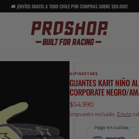
🚚 ¡ENVÍOS GRATIS A TODO CHILE POR COMPRAS SOBRE $80.000!
ALPINESTARS
GUANTES KART NIÑO AL
CORPORATE NEGRO/AM
Precio
$54.990
regular
Impuesto incluido.
Envío
cal
Pago en cuotas