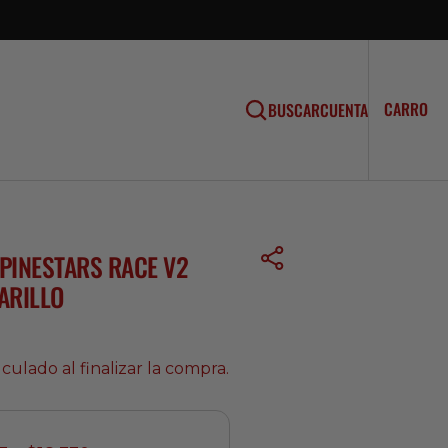
CA
0
CARRO
BUSCAR
CUENTA
EL
PINESTARS RACE V2
ARILLO
culado al finalizar la compra.