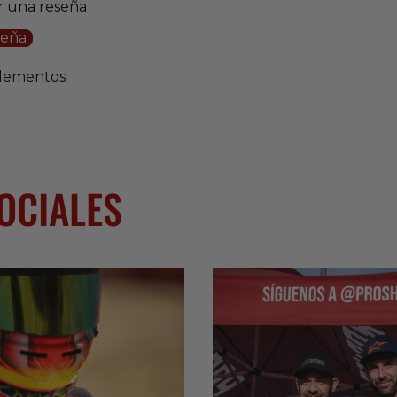
ir una reseña
seña
elementos
SOCIALES