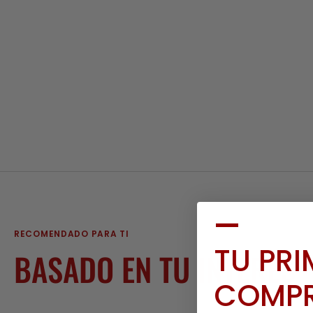
—
RECOMENDADO PARA TI
TU PR
BASADO EN TU INTERÉS
COMP