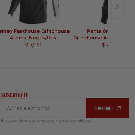
ersey Fasthouse Grindhouse
Pantalón Fasthous
Atomic Negro/Gris
Grindhouse Atomic Negr
$59,990
$149,990
SUSCRÍBETE
SUBSCRIBE
Correo electrónico
By subscribing, you agree to our terms & conditions.