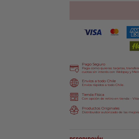
para
para
Guantes
Guantes
Fasthouse
Fasthouse
Speed
Speed
Style
Style
Grit
Grit
Negro
Negro
Pago Seguro
Paga como quieras: tarjetas, transfere
cuotas sin interés con Webpay y Merc
Envíos a todo Chile
Envíos rápidos a todo Chile.
Tienda Física
Con opción de retiro en tienda - Vita
Productos Originales
Distribuidor autorizado de las mejor