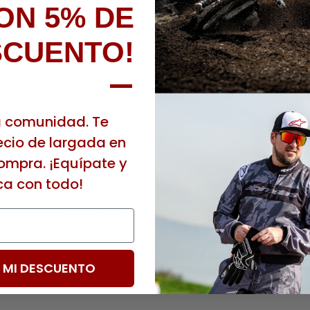
ON 5% DE
SCUENTO!
—
a comunidad. Te
cio de largada en
ompra. ¡Equípate y
ca con todo!
CAMBIOS Y DEVOLUCIONES SIMPLES
Proceso claro, rápido y sin letra chica.
Compra con tranquilidad, sin riesgos.
 MI DESCUENTO