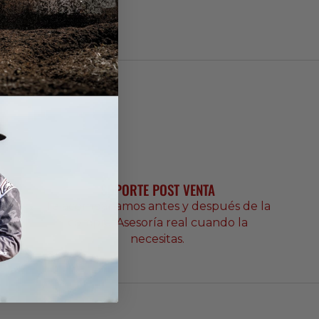
SOPORTE POST VENTA
Te acompañamos antes y después de la
compra. Asesoría real cuando la
necesitas.