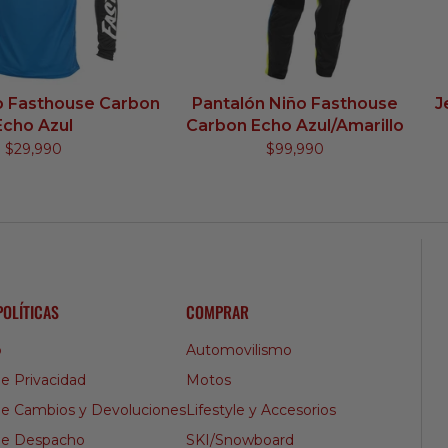
o Fasthouse Carbon
Pantalón Niño Fasthouse
J
Echo Azul
Carbon Echo Azul/Amarillo
$29,990
$99,990
POLÍTICAS
COMPRAR
o
Automovilismo
de Privacidad
Motos
 de Cambios y Devoluciones
Lifestyle y Accesorios
 de Despacho
SKI/Snowboard