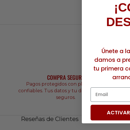
¡C
DE
Únete a l
damos a pre
tu primera c
arran
COMPRA SEGURA
Pagos protegidos con plataformas
Email
confiables. Tus datos y tu dinero siempre
seguros.
ACTIVAR
Reseñas de Clientes