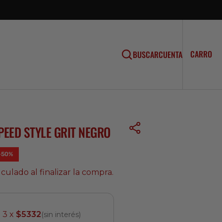
CA
0
CARRO
BUSCAR
CUENTA
EL
EED STYLE GRIT NEGRO
 -50%
culado al finalizar la compra.
3 x
$5332
(sin interés)