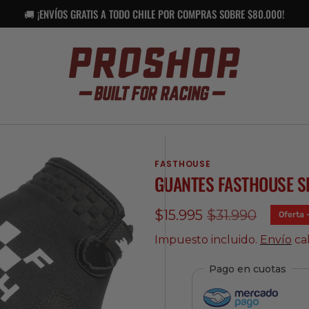
🚚 ¡ENVÍOS GRATIS A TODO CHILE POR COMPRAS SOBRE $80.000!
FASTHOUSE
GUANTES FASTHOUSE SP
$15.995
$31.990
Oferta
Precio
Precio
de
regular
Impuesto incluido.
Envío
cal
venta
Pago en cuotas