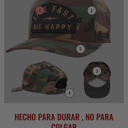
1
2
5
3
4
HECHO PARA DURAR , NO PARA
COLGAR