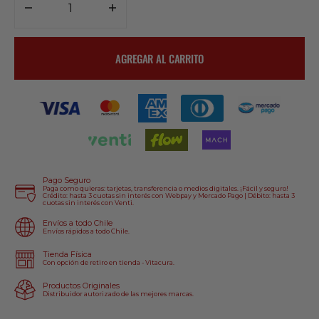
Disminuir
Aumentar
cantidad
cantidad
para
para
AGREGAR AL CARRITO
Gorro
Gorro
Fasthouse
Fasthouse
Arthur
Arthur
Verde
Verde
Pago Seguro
Paga como quieras: tarjetas, transferencia o medios digitales. ¡Fácil y seguro!
Crédito: hasta 3 cuotas sin interés con Webpay y Mercado Pago | Débito: hasta 3
cuotas sin interés con Venti.
Envíos a todo Chile
Envíos rápidos a todo Chile.
Tienda Física
Con opción de retiro en tienda - Vitacura.
Productos Originales
Distribuidor autorizado de las mejores marcas.