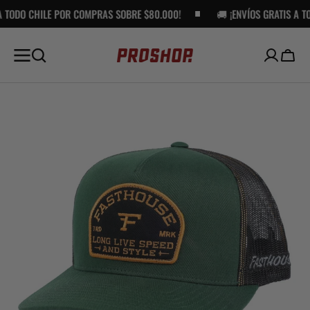
OR COMPRAS SOBRE $80.000!
SALTAR AL
🚚 ¡ENVÍOS GRATIS A TODO CHILE POR 
CONTENIDO
Carro
Open
media
1
in
gallery
view