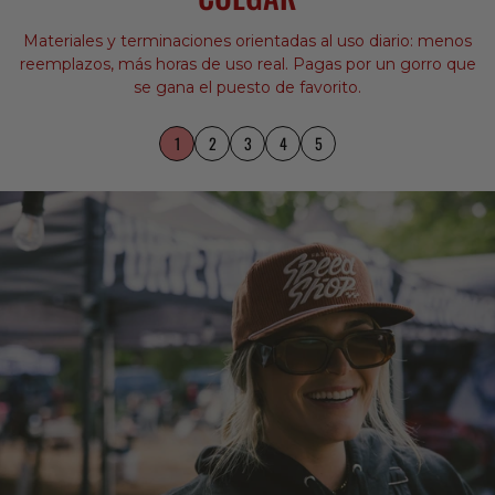
Materiales y terminaciones orientadas al uso diario: menos
reemplazos, más horas de uso real. Pagas por un gorro que
se gana el puesto de favorito.
1
2
3
4
5