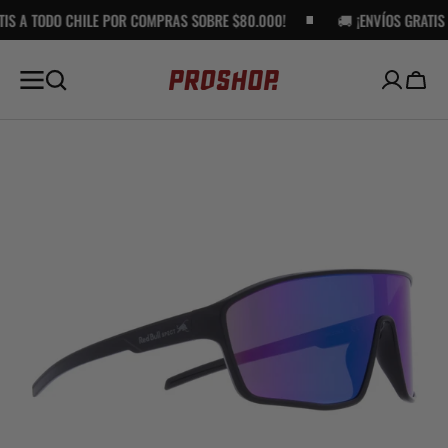
HILE POR COMPRAS SOBRE $80.000!
SALTAR AL
🚚 ¡ENVÍOS GRATIS A TODO CHIL
CONTENIDO
Carro
Open
media
1
in
gallery
view