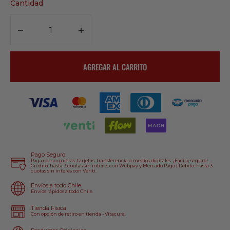
Cantidad
NO
DISPONIBLE
Disminuir
Aumentar
cantidad
cantidad
para
para
AGREGAR AL CARRITO
Anteojos
Anteojos
Red
Red
Bull
Bull
Spect
Spect
Daft
Daft
Negro/Morado
Negro/Morado
Pago Seguro
Paga como quieras: tarjetas, transferencia o medios digitales. ¡Fácil y seguro!
Crédito: hasta 3 cuotas sin interés con Webpay y Mercado Pago | Débito: hasta 3
cuotas sin interés con Venti.
Envíos a todo Chile
Envíos rápidos a todo Chile.
Tienda Física
Con opción de retiro en tienda - Vitacura.