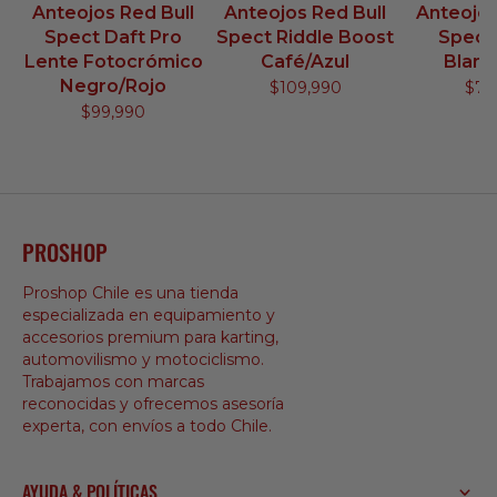
Anteojos Red Bull
Anteojos Red Bull
Anteojos
Spect Daft Pro
Spect Riddle Boost
Spect
Lente Fotocrómico
Café/Azul
Blanc
Negro/Rojo
$109,990
$79
$99,990
PROSHOP
Proshop Chile es una tienda
especializada en equipamiento y
accesorios premium para karting,
automovilismo y motociclismo.
Trabajamos con marcas
reconocidas y ofrecemos asesoría
experta, con envíos a todo Chile.
AYUDA & POLÍTICAS