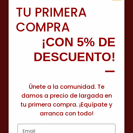
TU PRIMERA
COMPRA
OUTDOOR ES
¡CON 5% DE
IMPREDECIBLE:
DESCUENTO!
luz fuerte, sombra, viento, polvo y
—
movimiento constante. Red Bull SPECT
nace para acompañarte ahí:
lens
technologies
para ver nítido,
secure fit
Únete a la comunidad. Te
para mantener estabilidad y lentes con
damos a precio de largada en
resistencia a arañazos
para el uso diario.
tu primera compra. ¡Equípate y
Además de
verse bien
, son
multi-sport
:
un par, muchas salidas.
arranca con todo!
Valen la pena
cuando lo que buscas es
Email
experiencia, no solo precio.