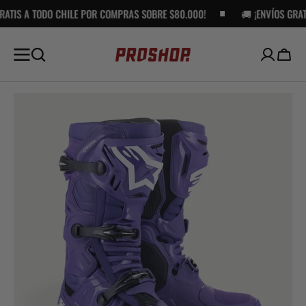
TODO CHILE POR COMPRAS SOBRE $80.000!
SALTAR AL
🚚 ¡ENVÍOS GRATIS A TOD
CONTENIDO
Carro
Open
media
1
in
gallery
view