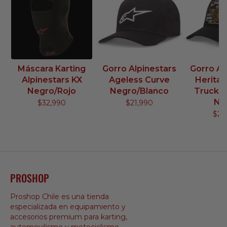
Máscara Karting
Gorro Alpinestars
Gorro Al
Alpinestars KX
Ageless Curve
Herita
Negro/Rojo
Negro/Blanco
Trucke
Ne
$32,990
$21,990
$24
PROSHOP
Proshop Chile es una tienda
especializada en equipamiento y
accesorios premium para karting,