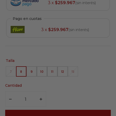
3 x
$259.967
(sin interés)
Pago en cuotas
3 x
$259.967
(sin interés)
Talla
7
8
9
10
11
12
13
VARIANTE
VARIANTE
VARIANTE
VARIANTE
VARIANTE
VARIANTE
VARIANTE
AGOTADA
AGOTADA
AGOTADA
AGOTADA
AGOTADA
AGOTADA
AGOTADA
O
O
O
O
O
O
O
Cantidad
NO
NO
NO
NO
NO
NO
NO
DISPONIBLE
DISPONIBLE
DISPONIBLE
DISPONIBLE
DISPONIBLE
DISPONIBLE
DISPONIBLE
Disminuir
Aumentar
cantidad
cantidad
para
para