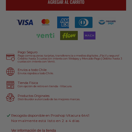
AGREGAR AL CARRITO
Botas
Botas
Alpinestars
Alpinestars
Tech
Tech
10
10
Ultravioleta/
Ultravioleta/
Negro
Negro
Pago Seguro
Paga como quieras: tarjetas, transferencia o medios digitales. ¡Fácil y seguro!
Crédito: hasta 3 cuotas sin interés con Webpay y Mercado Pago | Débito: hasta 3
cuotas sin interés con Venti.
Envíos a todo Chile
Envíos rápidos a todo Chile.
Tienda Física
Con opción de retiro en tienda - Vitacura.
Productos Originales
Distribuidor autorizado de las mejores marcas.
Recogida disponible en
Proshop Vitacura 6441
Normalmente está listo en 2 a 4 días
Ver información de la tienda